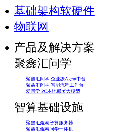
基础架构软硬件
物联网
产品及解决方案
聚鑫汇问学
聚鑫汇问学 企业级Agent中台
聚鑫汇问学 智能流程工作台
爱问学 PC本地部署大模型
智算基础设施
聚鑫汇鲲泰智算服务器
聚鑫汇鲲泰问学一体机