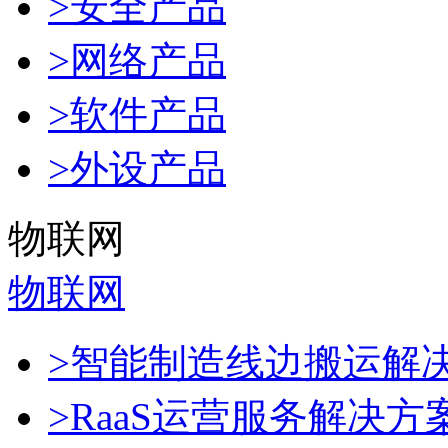
>安全产品
>网络产品
>软件产品
>外设产品
物联网
物联网
>智能制造线边搬运解
>RaaS运营服务解决方