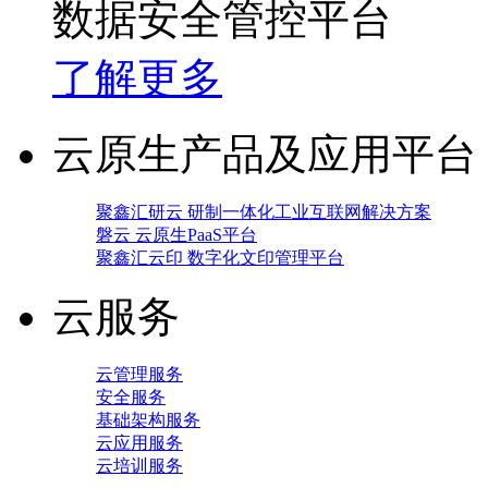
数据安全管控平台
了解更多
云原生产品及应用平台
聚鑫汇研云 研制一体化工业互联网解决方案
磐云 云原生PaaS平台
聚鑫汇云印 数字化文印管理平台
云服务
云管理服务
安全服务
基础架构服务
云应用服务
云培训服务