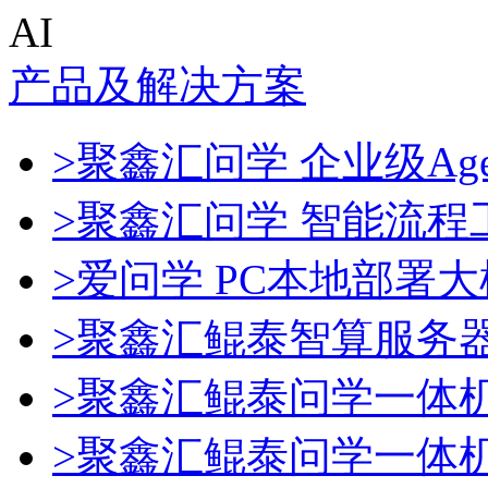
AI
产品及解决方案
>聚鑫汇问学 企业级Age
>聚鑫汇问学 智能流程
>爱问学 PC本地部署
>聚鑫汇鲲泰智算服务
>聚鑫汇鲲泰问学一体
>聚鑫汇鲲泰问学一体机De