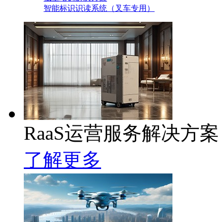
智能标识识读系统（叉车专用）
RaaS运营服务解决方案
了解更多