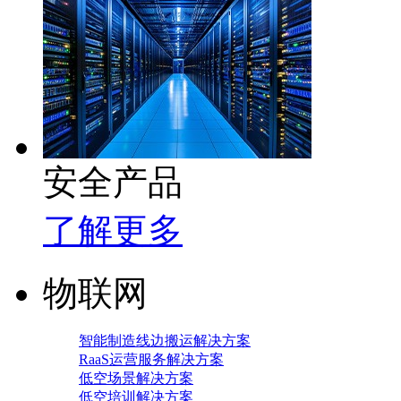
安全产品
了解更多
物联网
智能制造线边搬运解决方案
RaaS运营服务解决方案
低空场景解决方案
低空培训解决方案