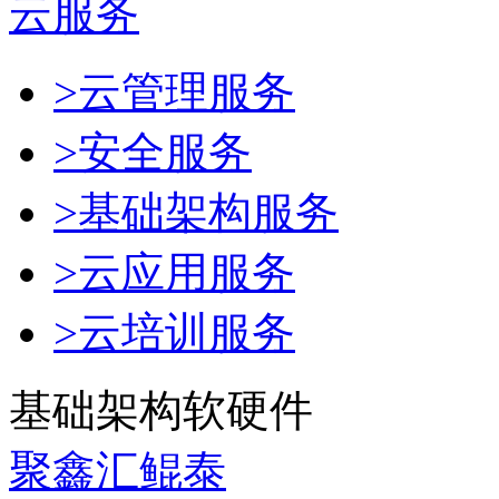
云服务
>云管理服务
>安全服务
>基础架构服务
>云应用服务
>云培训服务
基础架构软硬件
聚鑫汇鲲泰