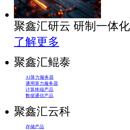
聚鑫汇研云 研制一体
了解更多
聚鑫汇鲲泰
AI算力服务器
通用算力服务器
计算终端产品
数据通信产品
聚鑫汇云科
存储产品