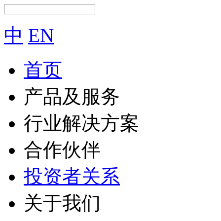
中
EN
首页
产品及服务
行业解决方案
合作伙伴
投资者关系
关于我们