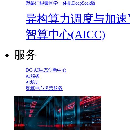
聚鑫汇鲲泰问学一体机DeepSeek版
异构算力调度与加速
智算中心(AICC)
服务
DC·AI生态创新中心
AI服务
AI培训
智算中心运营服务