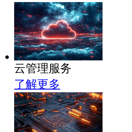
云管理服务
了解更多