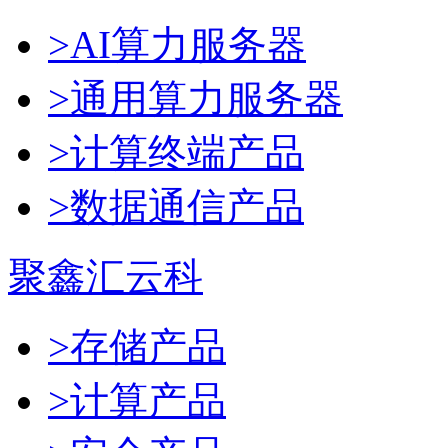
>AI算力服务器
>通用算力服务器
>计算终端产品
>数据通信产品
聚鑫汇云科
>存储产品
>计算产品