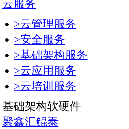
云服务
>云管理服务
>安全服务
>基础架构服务
>云应用服务
>云培训服务
基础架构软硬件
聚鑫汇鲲泰