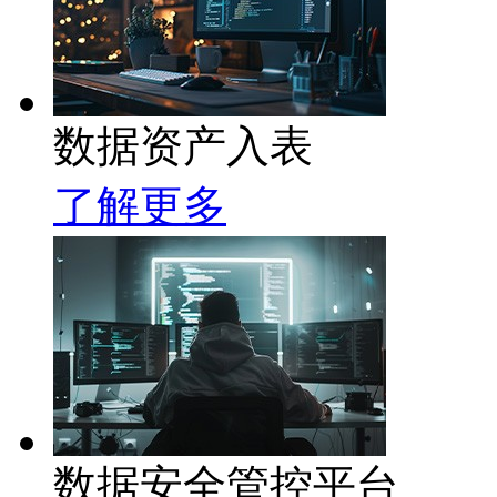
数据资产入表
了解更多
数据安全管控平台