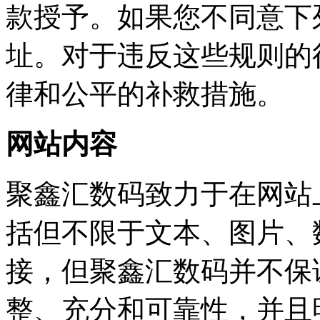
款授予。如果您不同意下列
址。对于违反这些规则的行
律和公平的补救措施。
网站内容
聚鑫汇数码致力于在网站上
括但不限于文本、图片、数
接，但聚鑫汇数码并不保
整、充分和可靠性