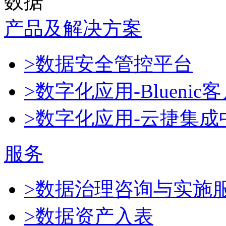
数据
产品及解决方案
>数据安全管控平台
>数字化应用-Blueni
>数字化应用-云捷集成
服务
>数据治理咨询与实施
>数据资产入表