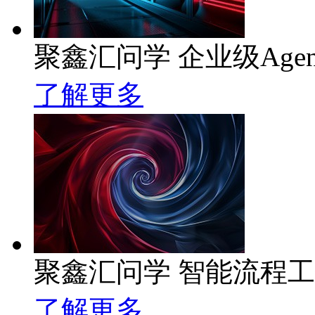
聚鑫汇问学 企业级Age
了解更多
聚鑫汇问学 智能流程
了解更多