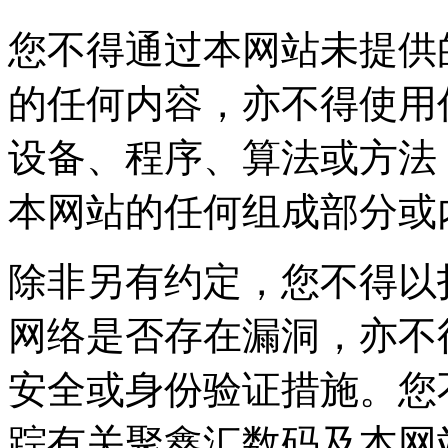
您不得通过本网站未提供
的任何内容，亦不得使用
设备、程序、算法或方法
本网站的任何组成部分或
除非另有约定，您不得
网络是否存在漏洞，
安全或身份验证措施。您不
踪有关聚鑫汇数码及本网