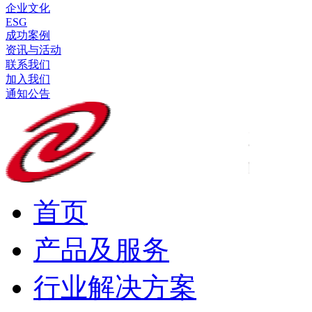
企业文化
ESG
成功案例
资讯与活动
联系我们
加入我们
通知公告
首页
产品及服务
行业解决方案