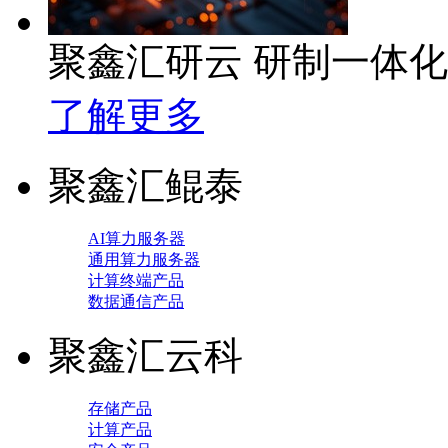
聚鑫汇研云 研制一体
了解更多
聚鑫汇鲲泰
AI算力服务器
通用算力服务器
计算终端产品
数据通信产品
聚鑫汇云科
存储产品
计算产品